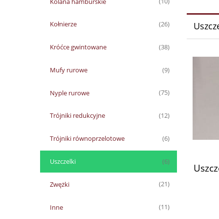
Kolana hamburskie
(10)
Kołnierze
(26)
Uszcze
Króćce gwintowane
(38)
Mufy rurowe
(9)
Nyple rurowe
(75)
Trójniki redukcyjne
(12)
Trójniki równoprzelotowe
(6)
Uszczelki
(6)
Uszcz
Zwężki
(21)
Inne
(11)