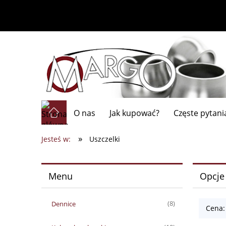
O nas
Jak kupować?
Częste pytani
»
Jesteś w:
Uszczelki
Menu
Opcje
Dennice
(8)
Cena: